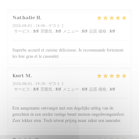
Nathalie
H
2026-08-01
- 18:00 - ゲスト 2
5
/5
5
/5
5
/5
5
/5
サービス
:
雰囲気
:
メニュー
:
品質-価格
:
Superbe accueil et cuisine délicieuse. Je recommande fortement
les foie gras et le cassoulet
Kurt
M
2026-08-01
- 19:30 - ゲスト 2
5
/5
5
/5
5
/5
3
/5
サービス
:
雰囲気
:
メニュー
:
品質-価格
:
Een aangename ontvangst met een degelijke uitleg van de
gerechten in een eerder rustige buurt meteen ongedwongensfeer.
Zeer lekker eten. Toch ietwat prijzig maar zeker een aanrader.