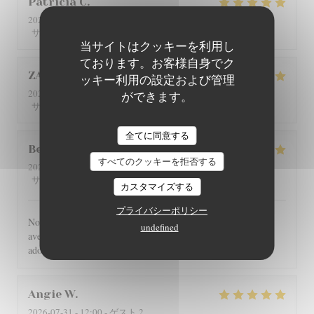
Patricia
C
2026-08-01
- 12:30 - ゲスト 4
5
/5
5
/5
5
/5
5
/5
サービス
:
雰囲気
:
メニュー
:
品質-価格
:
当サイトはクッキーを利用し
ております。お客様自身でク
ZAN
L
ッキー利用の設定および管理
2026-07-29
- 19:00 - ゲスト 2
ができます。
5
/5
5
/5
5
/5
5
/5
サービス
:
雰囲気
:
メニュー
:
品質-価格
:
全てに同意する
Benoît
G
すべてのクッキーを拒否する
2026-07-30
- 21:00 - ゲスト 4
5
/5
5
/5
5
/5
5
/5
サービス
:
雰囲気
:
メニュー
:
品質-価格
:
カスタマイズする
プライバシーポリシー
Nous avons été très bien reçu et servi, accueil très chaleureux,
undefined
avec des produits de bonne qualité, très bon restaurant. J'ai
adoré.
Angie
W
2026-07-31
- 12:00 - ゲスト 2