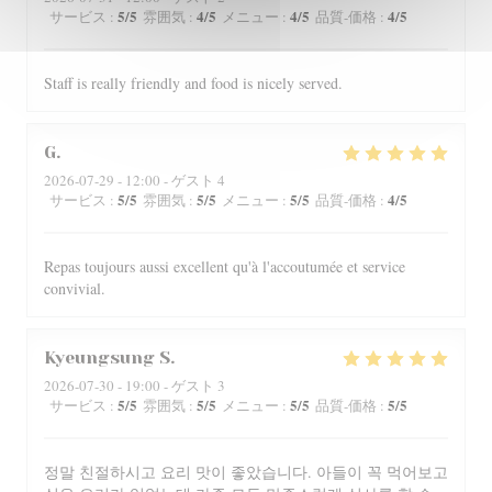
5
/5
4
/5
4
/5
4
/5
サービス
:
雰囲気
:
メニュー
:
品質-価格
:
Staff is really friendly and food is nicely served.
G
2026-07-29
- 12:00 - ゲスト 4
5
/5
5
/5
5
/5
4
/5
サービス
:
雰囲気
:
メニュー
:
品質-価格
:
Repas toujours aussi excellent qu'à l'accoutumée et service
convivial.
Kyeungsung
S
2026-07-30
- 19:00 - ゲスト 3
5
/5
5
/5
5
/5
5
/5
サービス
:
雰囲気
:
メニュー
:
品質-価格
:
정말 친절하시고 요리 맛이 좋았습니다. 아들이 꼭 먹어보고