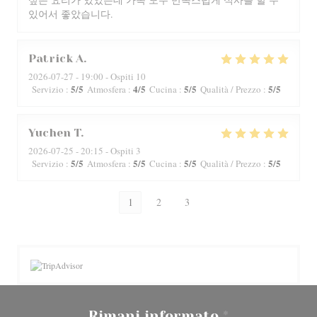
있어서 좋았습니다.
Patrick
A
2026-07-27
- 19:00 - Ospiti 10
5
/5
4
/5
5
/5
5
/5
Servizio
:
Atmosfera
:
Cucina
:
Qualità / Prezzo
:
Yuchen
T
2026-07-25
- 20:15 - Ospiti 3
5
/5
5
/5
5
/5
5
/5
Servizio
:
Atmosfera
:
Cucina
:
Qualità / Prezzo
:
1
2
3
Rimani informato
*