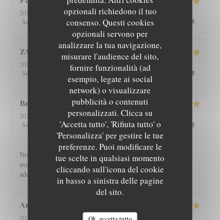
Patricia
C
opzionali richiedono il tuo
2026-08-01
- 12:30 - Ospiti 4
consenso. Questi cookies
5
/5
5
/5
5
/5
5
/5
Servizio
:
Atmosfera
:
Cucina
:
Qualità / Prezzo
:
opzionali servono per
analizzare la tua navigazione,
ZAN
L
misurare l'audience del sito,
2026-07-29
- 19:00 - Ospiti 2
fornire funzionalità (ad
5
/5
5
/5
5
/5
5
/5
Servizio
:
Atmosfera
:
Cucina
:
Qualità / Prezzo
:
esempio, legate ai social
network) o visualizzare
pubblicità o contenuti
Benoît
G
personalizzati. Clicca su
2026-07-30
- 21:00 - Ospiti 4
'Accetta tutto', 'Rifiuta tutto' o
5
/5
5
/5
5
/5
5
/5
Servizio
:
Atmosfera
:
Cucina
:
Qualità / Prezzo
:
'Personalizza' per gestire le tue
preferenze. Puoi modificare le
Nous avons été très bien reçu et servi, accueil très chaleureux,
tue scelte in qualsiasi momento
avec des produits de bonne qualité, très bon restaurant. J'ai
cliccando sull'icona del cookie
adoré.
in basso a sinistra delle pagine
del sito.
Angie
W
2026-07-31
- 12:00 - Ospiti 2
Ok, accetta tutto