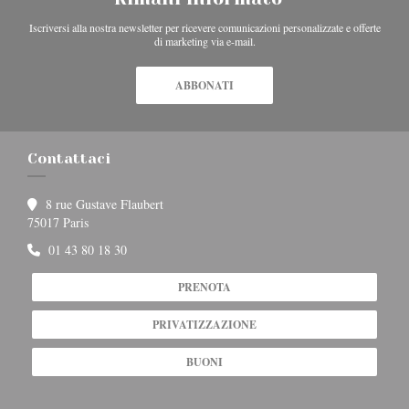
Iscriversi alla nostra newsletter per ricevere comunicazioni personalizzate e offerte
di marketing via e-mail.
ABBONATI
Contattaci
8 rue Gustave Flaubert
((apre una nuova finestra))
75017 Paris
01 43 80 18 30
PRENOTA
PRIVATIZZAZIONE
BUONI