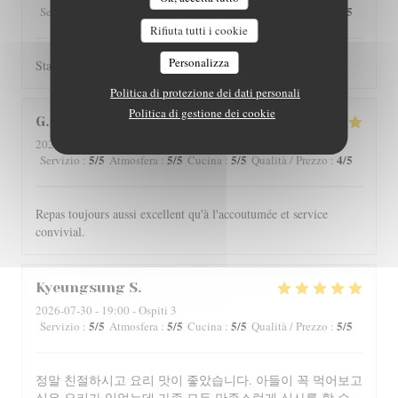
5
/5
4
/5
4
/5
4
/5
Servizio
:
Atmosfera
:
Cucina
:
Qualità / Prezzo
:
Rifiuta tutti i cookie
Personalizza
Staff is really friendly and food is nicely served.
Politica di protezione dei dati personali
Politica di gestione dei cookie
G
2026-07-29
- 12:00 - Ospiti 4
5
/5
5
/5
5
/5
4
/5
Servizio
:
Atmosfera
:
Cucina
:
Qualità / Prezzo
:
Repas toujours aussi excellent qu'à l'accoutumée et service
convivial.
Kyeungsung
S
2026-07-30
- 19:00 - Ospiti 3
5
/5
5
/5
5
/5
5
/5
Servizio
:
Atmosfera
:
Cucina
:
Qualità / Prezzo
:
정말 친절하시고 요리 맛이 좋았습니다. 아들이 꼭 먹어보고
싶은 요리가 있었는데 가족 모두 만족스럽게 식사를 할 수