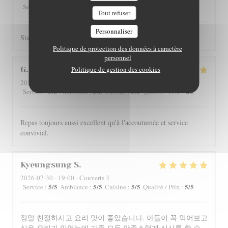
5
/5
4
/5
4
/5
4
/5
Service
:
Ambiance
:
Cuisine
:
Qualité / Prix
:
Tout refuser
Personnaliser
Staff is really friendly and food is nicely served.
Politique de protection des données à caractère
personnel
Politique de gestion des cookies
G
2026-07-29
- 12:00 - Couverts 4
5
/5
5
/5
5
/5
4
/5
Service
:
Ambiance
:
Cuisine
:
Qualité / Prix
:
Repas toujours aussi excellent qu'à l'accoutumée et service
convivial.
Kyeungsung
S
2026-07-30
- 19:00 - Couverts 3
5
/5
5
/5
5
/5
5
/5
Service
:
Ambiance
:
Cuisine
:
Qualité / Prix
:
정말 친절하시고 요리 맛이 좋았습니다. 아들이 꼭 먹어보고
싶은 요리가 있었는데 가족 모두 만족스럽게 식사를 할 수