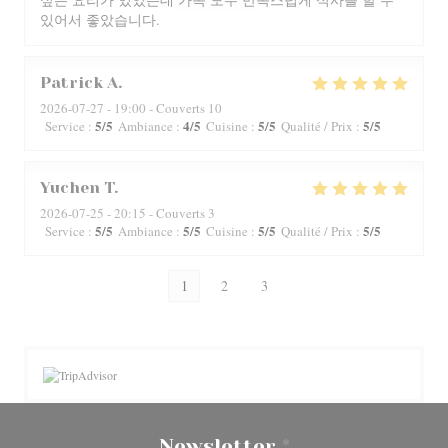
있어서 좋았습니다.
Patrick
A
2026-07-27
- 19:00 - Couverts 10
5
/5
4
/5
5
/5
5
/5
Service
:
Ambiance
:
Cuisine
:
Qualité / Prix
:
Yuchen
T
2026-07-25
- 20:15 - Couverts 3
5
/5
5
/5
5
/5
5
/5
Service
:
Ambiance
:
Cuisine
:
Qualité / Prix
:
1
2
3
Newsletter
*