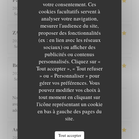
Patricia
C
votre consentement. Ces
2026-08-01
- 12:30 - Couverts 4
cookies facultatifs servent à
5
/5
5
/5
5
/5
5
/5
Service
:
Ambiance
:
Cuisine
:
Qualité / Prix
:
analyser votre navigation,
mesurer l'audience du site,
proposer des fonctionnalités
ZAN
L
(ex : en lien avec les réseaux
2026-07-29
- 19:00 - Couverts 2
5
/5
5
/5
5
/5
5
/5
sociaux) ou afficher des
Service
:
Ambiance
:
Cuisine
:
Qualité / Prix
:
publicités ou contenus
personnalisés. Cliquez sur «
Benoît
G
Tout accepter », « Tout refuser
2026-07-30
- 21:00 - Couverts 4
» ou « Personnaliser » pour
5
/5
5
/5
5
/5
5
/5
Service
:
Ambiance
:
Cuisine
:
Qualité / Prix
:
gérer vos préférences. Vous
pouvez modifier vos choix à
tout moment en cliquant sur
Nous avons été très bien reçu et servi, accueil très chaleureux,
l'icône représentant un cookie
avec des produits de bonne qualité, très bon restaurant. J'ai
adoré.
en bas à gauche des pages du
site.
Angie
W
Tout accepter
2026-07-31
- 12:00 - Couverts 2