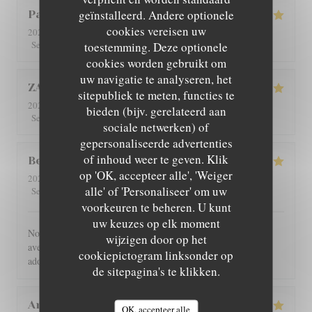
geïnstalleerd. Andere optionele
Patricia
C
cookies vereisen uw
2026-08-01
- 12:30 - Gasten 4
5
/5
5
/5
5
/5
5
/5
Service
:
Atmosfeer
toestemming. Deze optionele
:
Keuken
:
Kwaliteit / Prijs
:
cookies worden gebruikt om
uw navigatie te analyseren, het
ZAN
L
sitepubliek te meten, functies te
2026-07-29
- 19:00 - Gasten 2
bieden (bijv. gerelateerd aan
5
/5
5
/5
5
/5
5
/5
Service
:
Atmosfeer
:
Keuken
:
Kwaliteit / Prijs
:
sociale netwerken) of
gepersonaliseerde advertenties
of inhoud weer te geven. Klik
Benoît
G
op 'OK, accepteer alle', 'Weiger
2026-07-30
- 21:00 - Gasten 4
alle' of 'Personaliseer' om uw
5
/5
5
/5
5
/5
5
/5
Service
:
Atmosfeer
:
Keuken
:
Kwaliteit / Prijs
:
voorkeuren te beheren. U kunt
uw keuzes op elk moment
Nous avons été très bien reçu et servi, accueil très chaleureux,
wijzigen door op het
avec des produits de bonne qualité, très bon restaurant. J'ai
cookiepictogram linksonder op
adoré.
de sitepagina's te klikken.
Angie
W
OK, accepteer alle