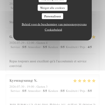
2026-07-31
- 12:00 - Gasten 2
5
/5
Weiger alle cookies
4
/5
4
/5
4
/5
Service
:
Atmosfeer
:
Keuken
:
Kwaliteit / Prijs
:
Personaliseer
Staff is really friendly and food is nicely served.
Beleid voor de bescherming van persoonsgegevens
Cookiebeleid
G
2026-07-29
- 12:00 - Gasten 4
5
/5
5
/5
5
/5
4
/5
Service
:
Atmosfeer
:
Keuken
:
Kwaliteit / Prijs
:
Repas toujours aussi excellent qu'à l'accoutumée et service
convivial.
Kyeungsung
S
2026-07-30
- 19:00 - Gasten 3
5
/5
5
/5
5
/5
5
/5
Service
:
Atmosfeer
:
Keuken
:
Kwaliteit / Prijs
:
정말 친절하시고 요리 맛이 좋았습니다. 아들이 꼭 먹어보고