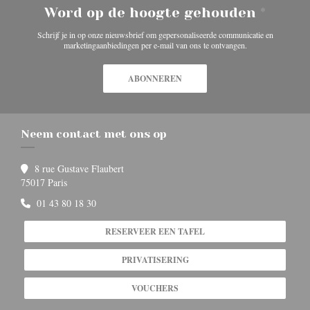
Word op de hoogte gehouden
*
Schrijf je in op onze nieuwsbrief om gepersonaliseerde communicatie en
marketingaanbiedingen per e-mail van ons te ontvangen.
ABONNEREN
Neem contact met ons op
8 rue Gustave Flaubert
((opent in een nieuw venster))
75017 Paris
01 43 80 18 30
RESERVEER EEN TAFEL
PRIVATISERING
VOUCHERS