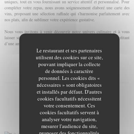
uniques, tout en vous fournissant un service attentif et personnalisé. Pour
compléter votre repas, nous avons soigneusement élaboré une carte des
vins, proposant une sélection raffinée qui s'harmonise parfaitement avec
nos plats, afin de sublimer votre expérience gustative.
Nous vous invitons à venir découvrir notre univers culinaire et à vous
laisser séduire par la magie de la cuisine du Sud-Ouest, tout en profitant
d’une ambiance chaleureuse et accueillante.
Le restaurant et ses partenaires
utilisent des cookies sur ce site,
pouvant impliquer la collecte
de données à caractère
personnel. Les cookies dits «
nécessaires » sont obligatoires
et installés par défaut. D'autres
cookies facultatifs nécessitent
votre consentement. Ces
cookies facultatifs servent à
analyser votre navigation,
DÉCOUVRIR LE LIEU
mesurer l'audience du site,
proposer des fonctionnalités