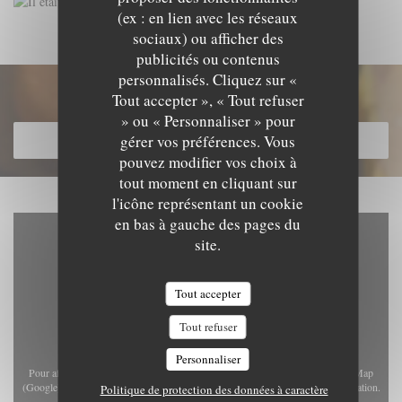
(ex : en lien avec les réseaux
sociaux) ou afficher des
publicités ou contenus
personnalisés. Cliquez sur «
Découvrir notre carte
Tout accepter », « Tout refuser
» ou « Personnaliser » pour
gérer vos préférences. Vous
DÉCOUVRIR NOTRE CARTE
pouvez modifier vos choix à
tout moment en cliquant sur
l'icône représentant un cookie
en bas à gauche des pages du
site.
Tout accepter
Tout refuser
Personnaliser
Pour afficher la carte interactive Waze, vous devez accepter les cookies Waze Map
(Google). Ces cookies peuvent collecter des données de navigation et de localisation.
Politique de protection des données à caractère