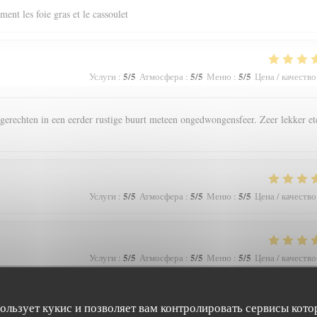
ent les foie gras et le cassoulet
5
/5
5
/5
5
/5
Услуги
:
Атмосфера
:
Меню
:
Цена / качество
gerechten in een eerder rustige buurt meteen ongedwongensfeer. Zeer lekker et
5
/5
5
/5
5
/5
Услуги
:
Атмосфера
:
Меню
:
Цена / качество
5
/5
5
/5
5
/5
Услуги
:
Атмосфера
:
Меню
:
Цена / качество
пользует кукис и позволяет вам контролировать сервисы кото