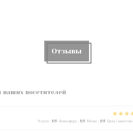
Отзывы
 наших посетителей
5
/5
5
/5
5
/5
Услуги
:
Атмосфера
:
Меню
:
Цена / качество