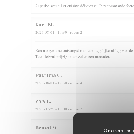
Superbe accueil et cuisine délicieuse. Je recommande fortem
Kurt
M
2026-08-01
- 19:30 - гости 2
Een aangename ontvangst met een degelijke uitleg van de 
Toch ietwat prijzig maar zeker een aanrader.
Patricia
C
2026-08-01
- 12:30 - гости 4
ZAN
L
2026-07-29
- 19:00 - гости 2
Benoît
G
Этот сайт ис