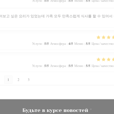
5
/5
5
/5
5
/5
Услуги
:
Атмосфера
:
Меню
:
Цена / качество
어보고 싶은 요리가 있었는데 가족 모두 만족스럽게 식사를 할 수 있어서
5
/5
4
/5
5
/5
Услуги
:
Атмосфера
:
Меню
:
Цена / качество
5
/5
5
/5
5
/5
Услуги
:
Атмосфера
:
Меню
:
Цена / качество
1
2
3
Будьте в курсе новостей
*