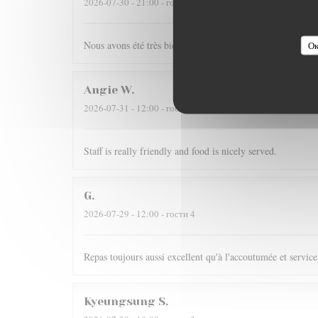
2026-07-30
- 21:00 - гости 4
Nous avons été très bien reçu et servi, accueil très chaleur
Ок
Angie
W
2026-07-31
- 12:00 - гости 2
Staff is really friendly and food is nicely served.
G
2026-07-29
- 12:00 - гости 4
Repas toujours aussi excellent qu'à l'accoutumée et service
Kyeungsung
S