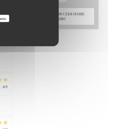
Меню
5
/5
:
ОТКРОЙТЕ ДЛЯ СЕБЯ НАШЕ
вать
МЕНЮ
4
/5
:
4
/5
: