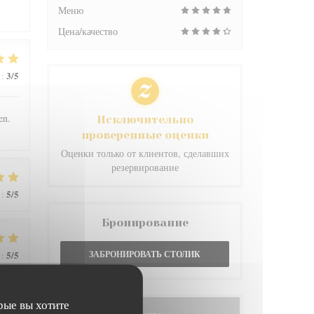
Меню
Цена/качество
3
/5
:
en.
Исключительно
проверенные оценки
Оценки только от клиентов, сделавших
резервирование
5
/5
:
Бронирование
5
/5
ЗАБРОНИРОВАТЬ СТОЛИК
:
рые вы хотите