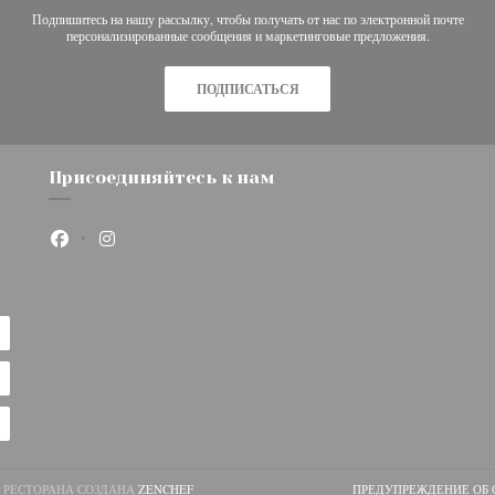
Подпишитесь на нашу рассылку, чтобы получать от нас по электронной почте
персонализированные сообщения и маркетинговые предложения.
ПОДПИСАТЬСЯ
Присоединяйтесь к нам
Facebook ((открывается в новом окне))
Instagram ((открывается в новом окне))
((ОТКРЫВАЕТСЯ В НОВОМ ОКНЕ))
ЦА РЕСТОРАНА СОЗДАНА
ZENCHEF
ПРЕДУПРЕЖДЕНИЕ ОБ 