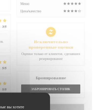
Меню
Цена/качество
3
/5
:
en.
Исключительно
проверенные оценки
Оценки только от клиентов, сделавших
резервирование
5
/5
:
Бронирование
5
/5
ЗАБРОНИРОВАТЬ СТОЛИК
:
рые вы хотите