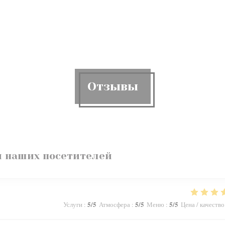
Отзывы
 наших посетителей
5
/5
5
/5
5
/5
Услуги
:
Атмосфера
:
Меню
:
Цена / качество