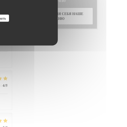
Меню
5
/5
:
ОТКРОЙТЕ ДЛЯ СЕБЯ НАШЕ
вать
МЕНЮ
4
/5
:
4
/5
: