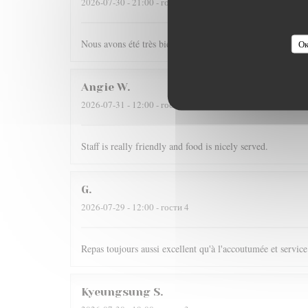
2026-07-30
- 21:00 - гости 4
Nous avons été très bien reçu et servi, accueil très chaleur
Ок
Angie
W
2026-07-31
- 12:00 - гости 2
Staff is really friendly and food is nicely served.
G
2026-07-29
- 12:00 - гости 4
Repas toujours aussi excellent qu'à l'accoutumée et service
Kyeungsung
S