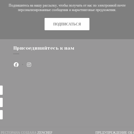
Подпишитесь на нашу рассылку, чтобы получать от нас по электронной почте
персонализированные сообщения и маркетинговые предложения.
ПОДПИСАТЬСЯ
Присоединяйтесь к нам
Facebook ((открывается в новом окне))
Instagram ((открывается в новом окне))
((ОТКРЫВАЕТСЯ В НОВОМ ОКНЕ))
ЦА РЕСТОРАНА СОЗДАНА
ZENCHEF
ПРЕДУПРЕЖДЕНИЕ ОБ 