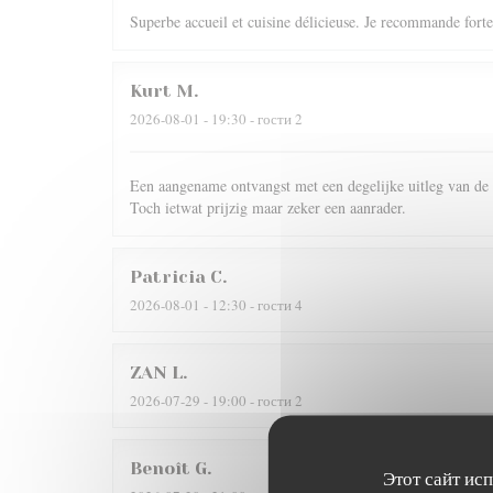
Superbe accueil et cuisine délicieuse. Je recommande fortem
Kurt
M
2026-08-01
- 19:30 - гости 2
Een aangename ontvangst met een degelijke uitleg van de 
Toch ietwat prijzig maar zeker een aanrader.
Patricia
C
2026-08-01
- 12:30 - гости 4
ZAN
L
2026-07-29
- 19:00 - гости 2
Benoît
G
Этот сайт ис