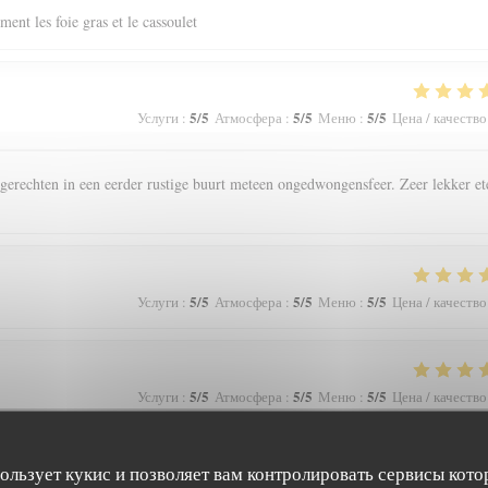
ent les foie gras et le cassoulet
5
/5
5
/5
5
/5
Услуги
:
Атмосфера
:
Меню
:
Цена / качество
gerechten in een eerder rustige buurt meteen ongedwongensfeer. Zeer lekker et
5
/5
5
/5
5
/5
Услуги
:
Атмосфера
:
Меню
:
Цена / качество
5
/5
5
/5
5
/5
Услуги
:
Атмосфера
:
Меню
:
Цена / качество
пользует кукис и позволяет вам контролировать сервисы кото