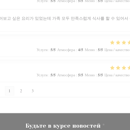
5
/5
5
/5
5
/5
Услуги
:
Атмосфера
:
Меню
:
Цена / качество
어보고 싶은 요리가 있었는데 가족 모두 만족스럽게 식사를 할 수 있어서
5
/5
4
/5
5
/5
Услуги
:
Атмосфера
:
Меню
:
Цена / качество
5
/5
5
/5
5
/5
Услуги
:
Атмосфера
:
Меню
:
Цена / качество
1
2
3
Будьте в курсе новостей
*