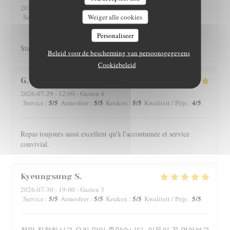
2026-07-31
- 12:00 - Gasten 2
5
/5
Weiger alle cookies
4
/5
4
/5
4
/5
Service
:
Atmosfeer
:
Keuken
:
Kwaliteit / Prijs
:
Personaliseer
Staff is really friendly and food is nicely served.
Beleid voor de bescherming van persoonsgegevens
Cookiebeleid
G
2026-07-29
- 12:00 - Gasten 4
5
/5
5
/5
5
/5
4
/5
Service
:
Atmosfeer
:
Keuken
:
Kwaliteit / Prijs
:
Repas toujours aussi excellent qu'à l'accoutumée et service
convivial.
Kyeungsung
S
2026-07-30
- 19:00 - Gasten 3
5
/5
5
/5
5
/5
5
/5
Service
:
Atmosfeer
:
Keuken
:
Kwaliteit / Prijs
:
정말 친절하시고 요리 맛이 좋았습니다. 아들이 꼭 먹어보고