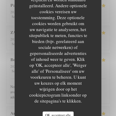
geïnstalleerd. Andere optionele
Patricia
C
cookies vereisen uw
2026-08-01
- 12:30 - Gasten 4
5
/5
5
/5
5
/5
5
/5
Service
:
Atmosfeer
toestemming. Deze optionele
:
Keuken
:
Kwaliteit / Prijs
:
cookies worden gebruikt om
uw navigatie te analyseren, het
ZAN
L
sitepubliek te meten, functies te
2026-07-29
- 19:00 - Gasten 2
bieden (bijv. gerelateerd aan
5
/5
5
/5
5
/5
5
/5
Service
:
Atmosfeer
:
Keuken
:
Kwaliteit / Prijs
:
sociale netwerken) of
gepersonaliseerde advertenties
of inhoud weer te geven. Klik
Benoît
G
op 'OK, accepteer alle', 'Weiger
2026-07-30
- 21:00 - Gasten 4
alle' of 'Personaliseer' om uw
5
/5
5
/5
5
/5
5
/5
Service
:
Atmosfeer
:
Keuken
:
Kwaliteit / Prijs
:
voorkeuren te beheren. U kunt
uw keuzes op elk moment
Nous avons été très bien reçu et servi, accueil très chaleureux,
wijzigen door op het
avec des produits de bonne qualité, très bon restaurant. J'ai
cookiepictogram linksonder op
adoré.
de sitepagina's te klikken.
Angie
W
OK, accepteer alle