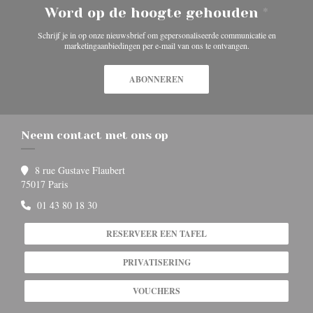
Word op de hoogte gehouden
*
Schrijf je in op onze nieuwsbrief om gepersonaliseerde communicatie en
marketingaanbiedingen per e-mail van ons te ontvangen.
ABONNEREN
Neem contact met ons op
8 rue Gustave Flaubert
((opent in een nieuw venster))
75017 Paris
01 43 80 18 30
RESERVEER EEN TAFEL
PRIVATISERING
VOUCHERS