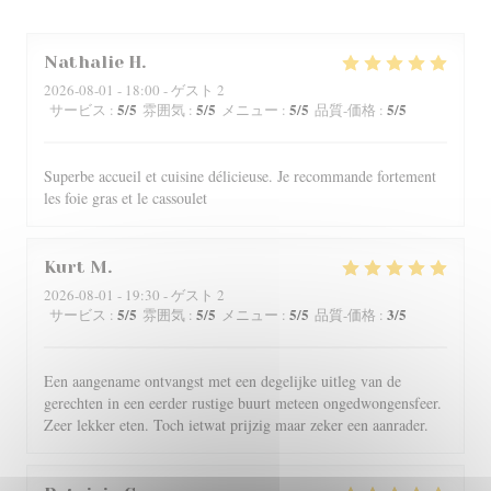
Nathalie
H
2026-08-01
- 18:00 - ゲスト 2
5
/5
5
/5
5
/5
5
/5
サービス
:
雰囲気
:
メニュー
:
品質-価格
:
Superbe accueil et cuisine délicieuse. Je recommande fortement
les foie gras et le cassoulet
Kurt
M
2026-08-01
- 19:30 - ゲスト 2
5
/5
5
/5
5
/5
3
/5
サービス
:
雰囲気
:
メニュー
:
品質-価格
:
Een aangename ontvangst met een degelijke uitleg van de
gerechten in een eerder rustige buurt meteen ongedwongensfeer.
Zeer lekker eten. Toch ietwat prijzig maar zeker een aanrader.