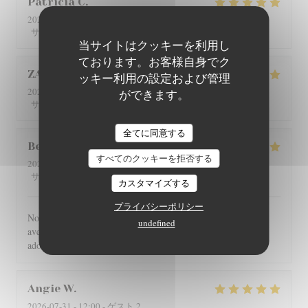
Patricia
C
2026-08-01
- 12:30 - ゲスト 4
5
/5
5
/5
5
/5
5
/5
サービス
:
雰囲気
:
メニュー
:
品質-価格
:
当サイトはクッキーを利用し
ております。お客様自身でク
ZAN
L
ッキー利用の設定および管理
2026-07-29
- 19:00 - ゲスト 2
ができます。
5
/5
5
/5
5
/5
5
/5
サービス
:
雰囲気
:
メニュー
:
品質-価格
:
全てに同意する
Benoît
G
すべてのクッキーを拒否する
2026-07-30
- 21:00 - ゲスト 4
5
/5
5
/5
5
/5
5
/5
サービス
:
雰囲気
:
メニュー
:
品質-価格
:
カスタマイズする
プライバシーポリシー
Nous avons été très bien reçu et servi, accueil très chaleureux,
undefined
avec des produits de bonne qualité, très bon restaurant. J'ai
adoré.
Angie
W
2026-07-31
- 12:00 - ゲスト 2