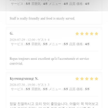
5
/5
4
/5
4
/5
4
/5
サービス
:
雰囲気
:
メニュー
:
品質-価格
:
Staff is really friendly and food is nicely served.
G
2026-07-29
- 12:00 - ゲスト 4
5
/5
5
/5
5
/5
4
/5
サービス
:
雰囲気
:
メニュー
:
品質-価格
:
Repas toujours aussi excellent qu'à l'accoutumée et service
convivial.
Kyeungsung
S
2026-07-30
- 19:00 - ゲスト 3
5
/5
5
/5
5
/5
5
/5
サービス
:
雰囲気
:
メニュー
:
品質-価格
:
정말 친절하시고 요리 맛이 좋았습니다. 아들이 꼭 먹어보고