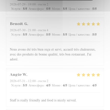
2026-07-29
- 19:00 - гости 2
5
/5
5
/5
5
/5
5
/5
Услуги
:
Атмосфера
:
Меню
:
Цена / качество
:
Benoît
G
2026-07-30
- 21:00 - гости 4
5
/5
5
/5
5
/5
5
/5
Услуги
:
Атмосфера
:
Меню
:
Цена / качество
:
Nous avons été très bien reçu et servi, accueil très chaleureux,
avec des produits de bonne qualité, très bon restaurant. J'ai
adoré.
Angie
W
2026-07-31
- 12:00 - гости 2
5
/5
4
/5
4
/5
4
/5
Услуги
:
Атмосфера
:
Меню
:
Цена / качество
:
Staff is really friendly and food is nicely served.