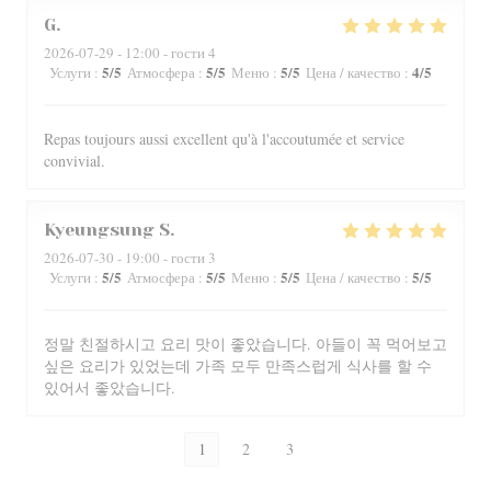
G
2026-07-29
- 12:00 - гости 4
5
/5
5
/5
5
/5
4
/5
Услуги
:
Атмосфера
:
Меню
:
Цена / качество
:
Repas toujours aussi excellent qu'à l'accoutumée et service
convivial.
Kyeungsung
S
2026-07-30
- 19:00 - гости 3
5
/5
5
/5
5
/5
5
/5
Услуги
:
Атмосфера
:
Меню
:
Цена / качество
:
정말 친절하시고 요리 맛이 좋았습니다. 아들이 꼭 먹어보고
싶은 요리가 있었는데 가족 모두 만족스럽게 식사를 할 수
있어서 좋았습니다.
1
2
3