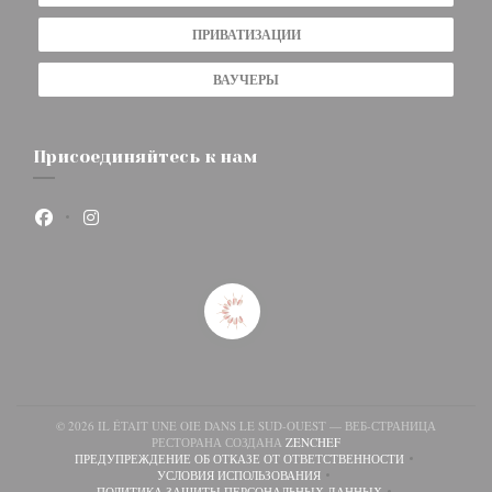
ПРИВАТИЗАЦИИ
ВАУЧЕРЫ
Присоединяйтесь к нам
Facebook ((открывается в новом окне))
Instagram ((открывается в новом окне))
© 2026 IL ÉTAIT UNE OIE DANS LE SUD-OUEST — ВЕБ-СТРАНИЦА
((ОТКРЫВАЕТСЯ В НОВОМ
РЕСТОРАНА СОЗДАНА
ZENCHEF
ПРЕДУПРЕЖДЕНИЕ ОБ ОТКАЗЕ ОТ ОТВЕТСТВЕННОСТИ
((ОТКРЫВАЕТСЯ В НОВОМ ОКНЕ))
УСЛОВИЯ ИСПОЛЬЗОВАНИЯ
((ОТКРЫВАЕТСЯ В НОВОМ ОКНЕ))
ПОЛИТИКА ЗАЩИТЫ ПЕРСОНАЛЬНЫХ ДАННЫХ