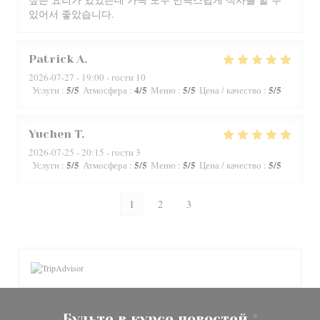
있어서 좋았습니다.
Patrick
A
2026-07-27
- 19:00 - гости 10
5
/5
4
/5
5
/5
5
/5
Услуги
:
Атмосфера
:
Меню
:
Цена / качество
:
Yuchen
T
2026-07-25
- 20:15 - гости 3
5
/5
5
/5
5
/5
5
/5
Услуги
:
Атмосфера
:
Меню
:
Цена / качество
:
1
2
3
Будьте в курсе новостей
*