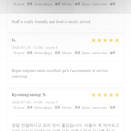
5
/5
4
/5
4
/5
4
/5
Услуги
:
Атмосфера
:
Меню
:
Цена / качество
:
Staff is really friendly and food is nicely served.
G
2026-07-29
- 12:00 - гости 4
5
/5
5
/5
5
/5
4
/5
Услуги
:
Атмосфера
:
Меню
:
Цена / качество
:
Repas toujours aussi excellent qu'à l'accoutumée et service
convivial.
Kyeungsung
S
2026-07-30
- 19:00 - гости 3
5
/5
5
/5
5
/5
5
/5
Услуги
:
Атмосфера
:
Меню
:
Цена / качество
:
정말 친절하시고 요리 맛이 좋았습니다. 아들이 꼭 먹어보고
싶은 요리가 있었는데 가족 모두 만족스럽게 식사를 할 수