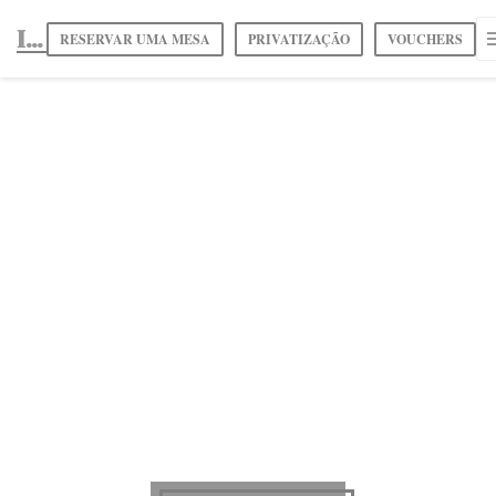
Painel de Gerenciamento de Cookies
Il était une Oie dans le Sud-ouest
RESERVAR UMA MESA
PRIVATIZAÇÃO
VOUCHERS