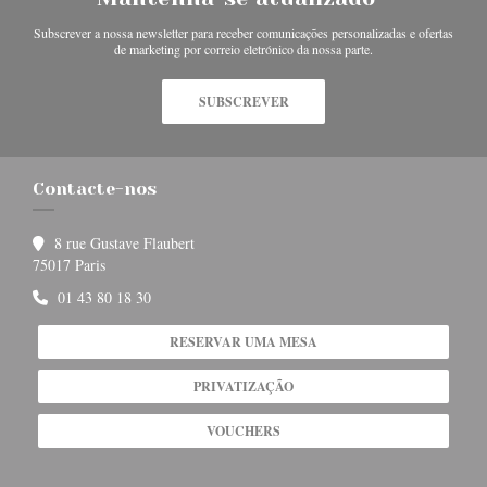
Subscrever a nossa newsletter para receber comunicações personalizadas e ofertas
de marketing por correio eletrónico da nossa parte.
SUBSCREVER
Contacte-nos
8 rue Gustave Flaubert
((abre numa nova janela))
75017 Paris
01 43 80 18 30
RESERVAR UMA MESA
PRIVATIZAÇÃO
VOUCHERS