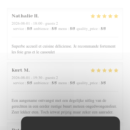
Nathalie
H
2026-08-01
- 18:00 - guests 2
5
/5
5
/5
5
/5
5
/5
service
:
ambience
:
menu
:
quality_price
:
Superbe accueil et cuisine délicieuse. Je recommande fortement
les foie gras et le cassoulet
Kurt
M
2026-08-01
- 19:30 - guests 2
5
/5
5
/5
5
/5
3
/5
service
:
ambience
:
menu
:
quality_price
:
Een aangename ontvangst met een degelijke uitleg van de
gerechten in een eerder rustige buurt meteen ongedwongensfeer.
Zeer lekker eten. Toch ietwat prijzig maar zeker een aanrader.