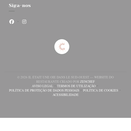
Siga-nos
Facebook ((abre numa nova janela))
Instagram ((abre numa nova janela))
© 2026 IL ÉTAIT UNE OIE DANS LE SUD-OUEST — WEBSITE DO
((ABRE NUMA NOVA JA
RESTAURANTE CRIADO POR
ZENCHEF
AVISO LEGAL
TERMOS DE UTILIZAÇÃO
((ABRE NUMA NOVA JANELA))
((ABRE NUMA NOVA JANELA))
POLÍTICA DE PROTEÇÃO DE DADOS PESSOAIS
POLÍTICA DE COOKIES
((ABRE NUMA NOVA JANELA))
((ABRE NUMA NOV
ACESSIBILIDADE
((ABRE NUMA NOVA JANELA))