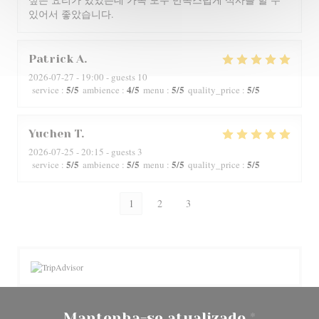
있어서 좋았습니다.
Patrick
A
2026-07-27
- 19:00 - guests 10
5
/5
4
/5
5
/5
5
/5
service
:
ambience
:
menu
:
quality_price
:
Yuchen
T
2026-07-25
- 20:15 - guests 3
5
/5
5
/5
5
/5
5
/5
service
:
ambience
:
menu
:
quality_price
:
1
2
3
Mantenha-se atualizado
*