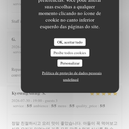
5
/5
4
/5
4
/5
4
/5
service
:
ambience
:
menu
:
quality_price
:
suas escolhas a qualquer
momento clicando no ícone de
cookie no canto inferior
Staff is really friendly and food is nicely served.
esquerdo das páginas do site.
G
OK, aceitar tudo
2026-07-29
- 12:00 - guests 4
5
/5
5
/5
5
/5
4
/5
service
:
ambience
:
menu
:
quality_price
:
Proíbe todos cookies
Personalizar
Repas toujours aussi excellent qu'à l'accoutumée et service
Política de proteção de dados pessoais
convivial.
undefined
Kyeungsung
S
2026-07-30
- 19:00 - guests 3
5
/5
5
/5
5
/5
5
/5
service
:
ambience
:
menu
:
quality_price
:
정말 친절하시고 요리 맛이 좋았습니다. 아들이 꼭 먹어보고
싶은 요리가 있었는데 가족 모두 만족스럽게 식사를 할 수