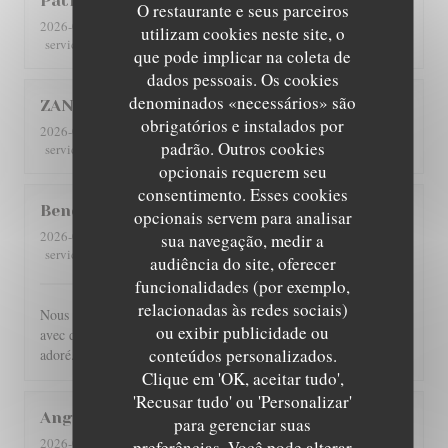
Patricia
C
O restaurante e seus parceiros
2026-08-01
- 12:30 - guests 4
utilizam cookies neste site, o
5
/5
5
/5
5
/5
5
/5
service
:
ambience
:
menu
:
quality_price
:
que pode implicar na coleta de
dados pessoais. Os cookies
denominados «necessários» são
ZAN
L
obrigatórios e instalados por
2026-07-29
- 19:00 - guests 2
padrão. Outros cookies
5
/5
5
/5
5
/5
5
/5
service
:
ambience
:
menu
:
quality_price
:
opcionais requerem seu
consentimento. Esses cookies
Benoît
G
opcionais servem para analisar
2026-07-30
- 21:00 - guests 4
sua navegação, medir a
5
/5
5
/5
5
/5
5
/5
service
:
ambience
:
menu
:
quality_price
:
audiência do site, oferecer
funcionalidades (por exemplo,
relacionadas às redes sociais)
Nous avons été très bien reçu et servi, accueil très chaleureux,
ou exibir publicidade ou
avec des produits de bonne qualité, très bon restaurant. J'ai
conteúdos personalizados.
adoré.
Clique em 'OK, aceitar tudo',
'Recusar tudo' ou 'Personalizar'
Angie
W
para gerenciar suas
2026-07-31
- 12:00 - guests 2
preferências. Você pode alterar