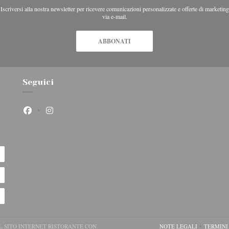
Iscriversi alla nostra newsletter per ricevere comunicazioni personalizzate e offerte di marketing
via e-mail.
ABBONATI
Seguici
Facebook ((apre una nuova finestra))
Instagram ((apre una nuova finestra))
EL SITO INTERNET RISTORANTE CON
NOTE LEGALI
TERMINI