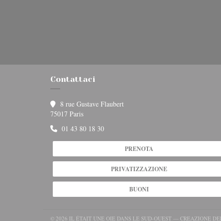
Contattaci
8 rue Gustave Flaubert
((apre una nuova finestra))
75017 Paris
01 43 80 18 30
PRENOTA
PRIVATIZZAZIONE
BUONI
© 2026 IL ÉTAIT UNE OIE DANS LE SUD-OUEST — CREAZIONE D