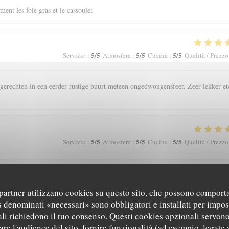
ent les foie gras et le cassoulet
5
/5
5
/5
5
/5
Servizio
:
Atmosfera
:
Cucina
:
Qualità / Prezzo
gerechten in een eerder rustige buurt meteen ongedwongensfeer. Zeer lekker et
5
/5
5
/5
5
/5
Servizio
:
Atmosfera
:
Cucina
:
Qualità / Prezzo
5
/5
5
/5
5
/5
Servizio
:
Atmosfera
:
Cucina
:
Qualità / Prezzo
i partner utilizzano cookies su questo sito, che possono comporta
s denominati «necessari» sono obbligatori e installati per impos
li richiedono il tuo consenso. Questi cookies opzionali servono
re l'audience del sito, fornire funzionalità (ad esempio, legate 