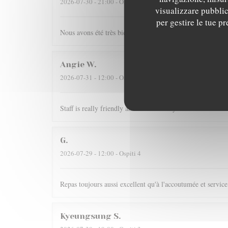
2026-07-30
- 21:00 - Ospiti 4
visualizzare pubblici
per gestire le tue p
Nous avons été très bien reçu et servi, accueil très chaleur
Angie
W
2026-07-31
- 12:00 - Ospiti 2
Staff is really friendly and food is nicely served.
G
2026-07-29
- 12:00 - Ospiti 4
Repas toujours aussi excellent qu'à l'accoutumée et service
Kyeungsung
S