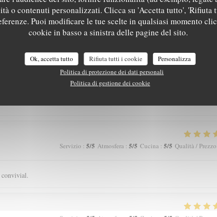
5
/5
5
/5
5
/5
Servizio
:
Atmosfera
:
Cucina
:
Qualità / Prezzo
tà o contenuti personalizzati. Clicca su 'Accetta tutto', 'Rifiuta t
referenze. Puoi modificare le tue scelte in qualsiasi momento cli
eux, avec des produits de bonne qualité, très bon restaurant. J'ai adoré.
cookie in basso a sinistra delle pagine del sito.
Ok, accetta tutto
Rifiuta tutti i cookie
Personalizza
Politica di protezione dei dati personali
5
/5
4
/5
4
/5
Servizio
:
Atmosfera
:
Cucina
:
Qualità / Prezzo
Politica di gestione dei cookie
5
/5
5
/5
5
/5
Servizio
:
Atmosfera
:
Cucina
:
Qualità / Prezzo
 convivial.