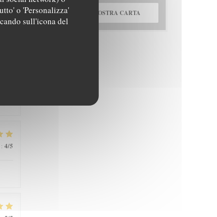
5
/5
:
utto' o 'Personalizza'
SCOPRI LA NOSTRA CARTA
ccando sull'icona del
4
/5
:
4
/5
: