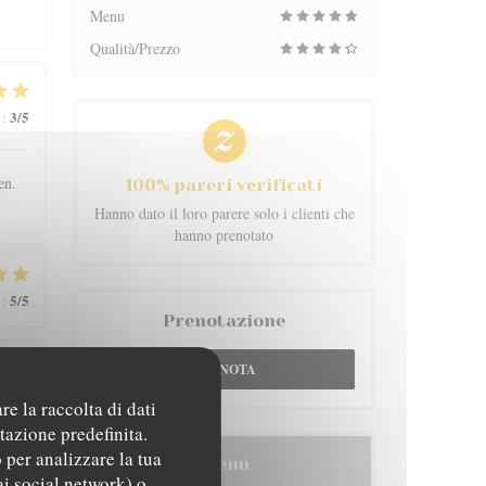
Menu
Qualità/Prezzo
3
/5
:
en.
100% pareri verificati
Hanno dato il loro parere solo i clienti che
hanno prenotato
5
/5
:
Prenotazione
PRENOTA
5
/5
:
re la raccolta di dati
tazione predefinita.
 per analizzare la tua
Menu
ai social network) o