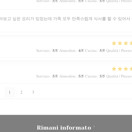
5
/5
5
/5
5
/5
Servizio
:
Atmosfera
:
Cucina
:
Qualità / Prezzo
어보고 싶은 요리가 있었는데 가족 모두 만족스럽게 식사를 할 수 있어서
5
/5
4
/5
5
/5
Servizio
:
Atmosfera
:
Cucina
:
Qualità / Prezzo
5
/5
5
/5
5
/5
Servizio
:
Atmosfera
:
Cucina
:
Qualità / Prezzo
1
2
3
Rimani informato
*