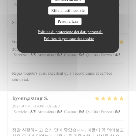
5
/5
4
/5
4
/5
4
/5
Servizio
:
Atmosfera
:
Cucina
:
Qualità / Prezzo
:
Rifiuta tutti i cookie
Personalizza
Staff is really friendly and food is nicely served.
Politica di protezione dei dati personali
Politica di gestione dei cookie
G
2026-07-29
- 12:00 - Ospiti 4
5
/5
5
/5
5
/5
4
/5
Servizio
:
Atmosfera
:
Cucina
:
Qualità / Prezzo
:
Repas toujours aussi excellent qu'à l'accoutumée et service
convivial.
Kyeungsung
S
2026-07-30
- 19:00 - Ospiti 3
5
/5
5
/5
5
/5
5
/5
Servizio
:
Atmosfera
:
Cucina
:
Qualità / Prezzo
:
정말 친절하시고 요리 맛이 좋았습니다. 아들이 꼭 먹어보고
싶은 요리가 있었는데 가족 모두 만족스럽게 식사를 할 수