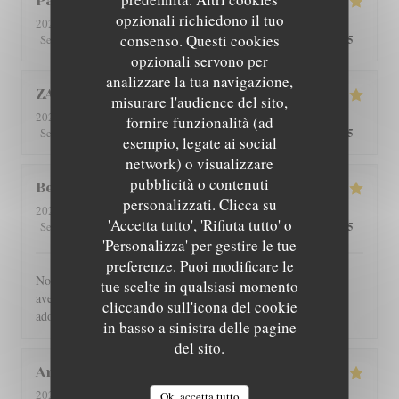
Patricia
C
opzionali richiedono il tuo
2026-08-01
- 12:30 - Ospiti 4
consenso. Questi cookies
5
/5
5
/5
5
/5
5
/5
Servizio
:
Atmosfera
:
Cucina
:
Qualità / Prezzo
:
opzionali servono per
analizzare la tua navigazione,
ZAN
L
misurare l'audience del sito,
2026-07-29
- 19:00 - Ospiti 2
fornire funzionalità (ad
5
/5
5
/5
5
/5
5
/5
Servizio
:
Atmosfera
:
Cucina
:
Qualità / Prezzo
:
esempio, legate ai social
network) o visualizzare
pubblicità o contenuti
Benoît
G
personalizzati. Clicca su
2026-07-30
- 21:00 - Ospiti 4
'Accetta tutto', 'Rifiuta tutto' o
5
/5
5
/5
5
/5
5
/5
Servizio
:
Atmosfera
:
Cucina
:
Qualità / Prezzo
:
'Personalizza' per gestire le tue
preferenze. Puoi modificare le
Nous avons été très bien reçu et servi, accueil très chaleureux,
tue scelte in qualsiasi momento
avec des produits de bonne qualité, très bon restaurant. J'ai
cliccando sull'icona del cookie
adoré.
in basso a sinistra delle pagine
del sito.
Angie
W
2026-07-31
- 12:00 - Ospiti 2
Ok, accetta tutto