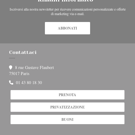
Iscriversi alla nostra newsletter per ricevere comunicazioni personalizzate e offerte
di marketing via e-mail.
ABBONATI
Contattaci
8 rue Gustave Flaubert
((apre una nuova finestra))
75017 Paris
01 43 80 18 30
PRENOTA
PRIVATIZZAZIONE
BUONI