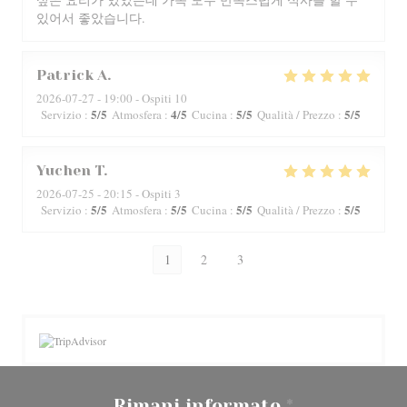
있어서 좋았습니다.
Patrick
A
2026-07-27
- 19:00 - Ospiti 10
5
/5
4
/5
5
/5
5
/5
Servizio
:
Atmosfera
:
Cucina
:
Qualità / Prezzo
:
Yuchen
T
2026-07-25
- 20:15 - Ospiti 3
5
/5
5
/5
5
/5
5
/5
Servizio
:
Atmosfera
:
Cucina
:
Qualità / Prezzo
:
1
2
3
Rimani informato
*