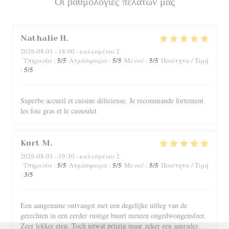
Οι βαθμολογίες πελατών μας
Nathalie
H
2026-08-01
- 18:00 - καλεσμένοι 2
5
/5
5
/5
5
/5
Υπηρεσία
:
Ατμόσφαιρα
:
Μενού
:
Ποιότητα / Τιμή
5
/5
:
Superbe accueil et cuisine délicieuse. Je recommande fortement
les foie gras et le cassoulet
Kurt
M
2026-08-01
- 19:30 - καλεσμένοι 2
5
/5
5
/5
5
/5
Υπηρεσία
:
Ατμόσφαιρα
:
Μενού
:
Ποιότητα / Τιμή
3
/5
:
Een aangename ontvangst met een degelijke uitleg van de
gerechten in een eerder rustige buurt meteen ongedwongensfeer.
Zeer lekker eten. Toch ietwat prijzig maar zeker een aanrader.