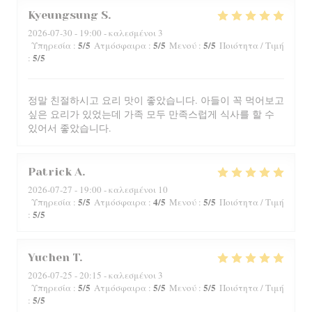
Kyeungsung
S
2026-07-30
- 19:00 - καλεσμένοι 3
5
/5
5
/5
5
/5
Υπηρεσία
:
Ατμόσφαιρα
:
Μενού
:
Ποιότητα / Τιμή
5
/5
:
정말 친절하시고 요리 맛이 좋았습니다. 아들이 꼭 먹어보고
싶은 요리가 있었는데 가족 모두 만족스럽게 식사를 할 수
있어서 좋았습니다.
Patrick
A
2026-07-27
- 19:00 - καλεσμένοι 10
5
/5
4
/5
5
/5
Υπηρεσία
:
Ατμόσφαιρα
:
Μενού
:
Ποιότητα / Τιμή
5
/5
:
Yuchen
T
2026-07-25
- 20:15 - καλεσμένοι 3
5
/5
5
/5
5
/5
Υπηρεσία
:
Ατμόσφαιρα
:
Μενού
:
Ποιότητα / Τιμή
5
/5
: