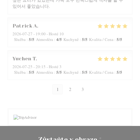
있어서 좋았습니다.
Patrick
A
2026-07-27
- 19:00 - Hosté 10
5
/5
4
/5
5
/5
5
/5
Služba
:
Atmosféra
:
Kuchyně
:
Kvalita / Cena
:
Yuchen
T
2026-07-25
- 20:15 - Hosté 3
5
/5
5
/5
5
/5
5
/5
Služba
:
Atmosféra
:
Kuchyně
:
Kvalita / Cena
:
1
2
3
Zůstaňte v obraze
*