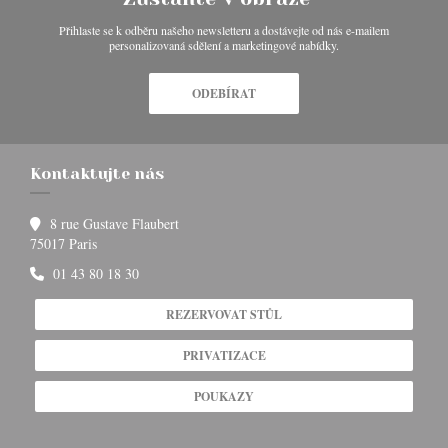
Přihlaste se k odběru našeho newsletteru a dostávejte od nás e-mailem
personalizovaná sdělení a marketingové nabídky.
ODEBÍRAT
Kontaktujte nás
8 rue Gustave Flaubert
((otevře se v novém okně))
75017 Paris
01 43 80 18 30
REZERVOVAT STŮL
PRIVATIZACE
POUKAZY