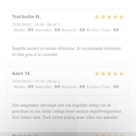
Nathalie
H
2026-08-01
- 18:00 - Hosté 2
5
/5
5
/5
5
/5
5
/5
Služba
:
Atmosféra
:
Kuchyně
:
Kvalita / Cena
:
Superbe accueil et cuisine délicieuse. Je recommande fortement
les foie gras et le cassoulet
Kurt
M
2026-08-01
- 19:30 - Hosté 2
5
/5
5
/5
5
/5
3
/5
Služba
:
Atmosféra
:
Kuchyně
:
Kvalita / Cena
:
Een aangename ontvangst met een degelijke uitleg van de
gerechten in een eerder rustige buurt meteen ongedwongensfeer.
Zeer lekker eten. Toch ietwat prijzig maar zeker een aanrader.