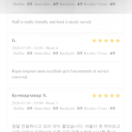
5
/5
4
/5
4
/5
4
/5
Služba
:
Atmosféra
:
Kuchyně
:
Kvalita / Cena
:
Staff is really friendly and food is nicely served.
G
2026-07-29
- 12:00 - Hosté 4
5
/5
5
/5
5
/5
4
/5
Služba
:
Atmosféra
:
Kuchyně
:
Kvalita / Cena
:
Repas toujours aussi excellent qu'à l'accoutumée et service
convivial.
Kyeungsung
S
2026-07-30
- 19:00 - Hosté 3
5
/5
5
/5
5
/5
5
/5
Služba
:
Atmosféra
:
Kuchyně
:
Kvalita / Cena
:
정말 친절하시고 요리 맛이 좋았습니다. 아들이 꼭 먹어보고
싶은 요리가 있었는데 가족 모두 만족스럽게 식사를 할 수