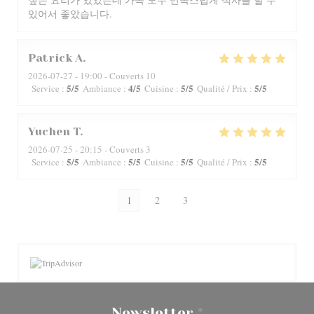
있어서 좋았습니다.
Patrick
A
2026-07-27
- 19:00 - Couverts 10
5
/5
4
/5
5
/5
5
/5
Service
:
Ambiance
:
Cuisine
:
Qualité / Prix
:
Yuchen
T
2026-07-25
- 20:15 - Couverts 3
5
/5
5
/5
5
/5
5
/5
Service
:
Ambiance
:
Cuisine
:
Qualité / Prix
:
1
2
3
Newsletter
*