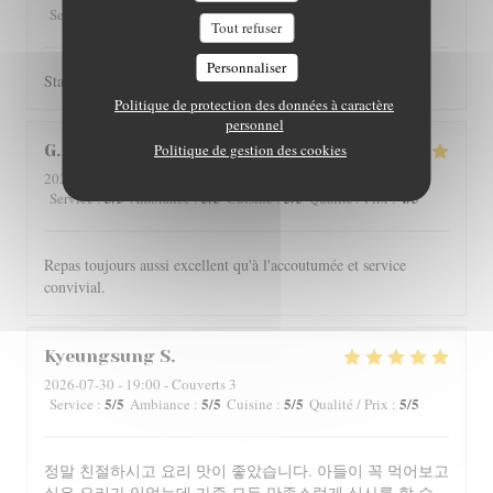
5
/5
4
/5
4
/5
4
/5
Service
:
Ambiance
:
Cuisine
:
Qualité / Prix
:
Tout refuser
Personnaliser
Staff is really friendly and food is nicely served.
Politique de protection des données à caractère
personnel
Politique de gestion des cookies
G
2026-07-29
- 12:00 - Couverts 4
5
/5
5
/5
5
/5
4
/5
Service
:
Ambiance
:
Cuisine
:
Qualité / Prix
:
Repas toujours aussi excellent qu'à l'accoutumée et service
convivial.
Kyeungsung
S
2026-07-30
- 19:00 - Couverts 3
5
/5
5
/5
5
/5
5
/5
Service
:
Ambiance
:
Cuisine
:
Qualité / Prix
:
정말 친절하시고 요리 맛이 좋았습니다. 아들이 꼭 먹어보고
싶은 요리가 있었는데 가족 모두 만족스럽게 식사를 할 수