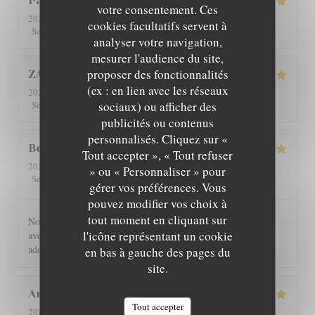
Patricia
C
votre consentement. Ces
2026-08-01
- 12:30 - Couverts 4
cookies facultatifs servent à
5
/5
5
/5
5
/5
5
/5
Service
:
Ambiance
:
Cuisine
:
Qualité / Prix
:
analyser votre navigation,
mesurer l'audience du site,
proposer des fonctionnalités
ZAN
L
(ex : en lien avec les réseaux
2026-07-29
- 19:00 - Couverts 2
5
/5
5
/5
5
/5
5
/5
sociaux) ou afficher des
Service
:
Ambiance
:
Cuisine
:
Qualité / Prix
:
publicités ou contenus
personnalisés. Cliquez sur «
Benoît
G
Tout accepter », « Tout refuser
2026-07-30
- 21:00 - Couverts 4
» ou « Personnaliser » pour
5
/5
5
/5
5
/5
5
/5
Service
:
Ambiance
:
Cuisine
:
Qualité / Prix
:
gérer vos préférences. Vous
pouvez modifier vos choix à
tout moment en cliquant sur
Nous avons été très bien reçu et servi, accueil très chaleureux,
l'icône représentant un cookie
avec des produits de bonne qualité, très bon restaurant. J'ai
adoré.
en bas à gauche des pages du
site.
Angie
W
Tout accepter
2026-07-31
- 12:00 - Couverts 2