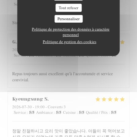
5
/5
4
/5
4
/5
4
/5
Service
:
Ambiance
:
Cuisine
:
Qualité / Prix
:
Tout refuser
Personnaliser
Staff is really friendly and food is nicely served.
Politique de protection des données à caractère
personnel
Politique de gestion des cookies
G
2026-07-29
- 12:00 - Couverts 4
5
/5
5
/5
5
/5
4
/5
Service
:
Ambiance
:
Cuisine
:
Qualité / Prix
:
Repas toujours aussi excellent qu'à l'accoutumée et service
convivial.
Kyeungsung
S
2026-07-30
- 19:00 - Couverts 3
5
/5
5
/5
5
/5
5
/5
Service
:
Ambiance
:
Cuisine
:
Qualité / Prix
:
정말 친절하시고 요리 맛이 좋았습니다. 아들이 꼭 먹어보고
싶은 요리가 있었는데 가족 모두 만족스럽게 식사를 할 수