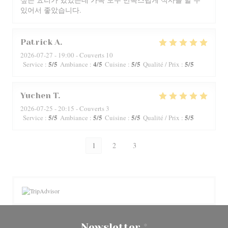
있어서 좋았습니다.
Patrick
A
2026-07-27
- 19:00 - Couverts 10
5
/5
4
/5
5
/5
5
/5
Service
:
Ambiance
:
Cuisine
:
Qualité / Prix
:
Yuchen
T
2026-07-25
- 20:15 - Couverts 3
5
/5
5
/5
5
/5
5
/5
Service
:
Ambiance
:
Cuisine
:
Qualité / Prix
:
1
2
3
Newsletter
*