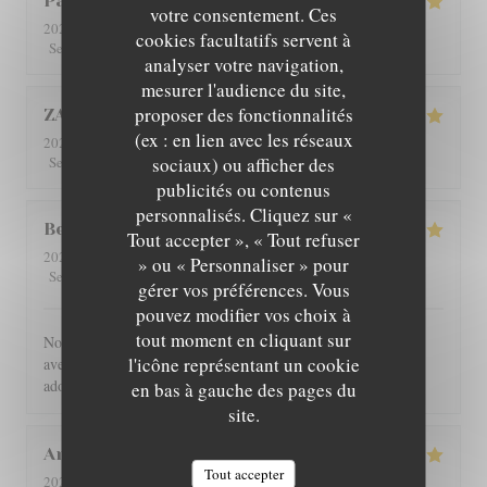
Patricia
C
votre consentement. Ces
2026-08-01
- 12:30 - Couverts 4
cookies facultatifs servent à
5
/5
5
/5
5
/5
5
/5
Service
:
Ambiance
:
Cuisine
:
Qualité / Prix
:
analyser votre navigation,
mesurer l'audience du site,
proposer des fonctionnalités
ZAN
L
(ex : en lien avec les réseaux
2026-07-29
- 19:00 - Couverts 2
5
/5
5
/5
5
/5
5
/5
sociaux) ou afficher des
Service
:
Ambiance
:
Cuisine
:
Qualité / Prix
:
publicités ou contenus
personnalisés. Cliquez sur «
Benoît
G
Tout accepter », « Tout refuser
2026-07-30
- 21:00 - Couverts 4
» ou « Personnaliser » pour
5
/5
5
/5
5
/5
5
/5
Service
:
Ambiance
:
Cuisine
:
Qualité / Prix
:
gérer vos préférences. Vous
pouvez modifier vos choix à
tout moment en cliquant sur
Nous avons été très bien reçu et servi, accueil très chaleureux,
l'icône représentant un cookie
avec des produits de bonne qualité, très bon restaurant. J'ai
adoré.
en bas à gauche des pages du
site.
Angie
W
Tout accepter
2026-07-31
- 12:00 - Couverts 2