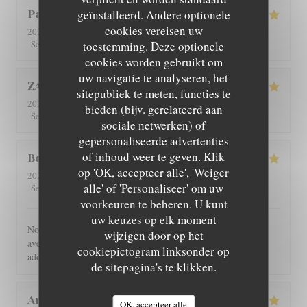
geïnstalleerd. Andere optionele
Patricia
C
cookies vereisen uw
2026-08-01
- 12:30 - Gasten 4
5
/5
5
/5
5
/5
5
/5
Service
:
Atmosfeer
toestemming. Deze optionele
:
Keuken
:
Kwaliteit / Prijs
:
cookies worden gebruikt om
uw navigatie te analyseren, het
ZAN
L
sitepubliek te meten, functies te
2026-07-29
- 19:00 - Gasten 2
bieden (bijv. gerelateerd aan
5
/5
5
/5
5
/5
5
/5
Service
:
Atmosfeer
:
Keuken
:
Kwaliteit / Prijs
:
sociale netwerken) of
gepersonaliseerde advertenties
of inhoud weer te geven. Klik
Benoît
G
op 'OK, accepteer alle', 'Weiger
2026-07-30
- 21:00 - Gasten 4
alle' of 'Personaliseer' om uw
5
/5
5
/5
5
/5
5
/5
Service
:
Atmosfeer
:
Keuken
:
Kwaliteit / Prijs
:
voorkeuren te beheren. U kunt
uw keuzes op elk moment
Nous avons été très bien reçu et servi, accueil très chaleureux,
wijzigen door op het
avec des produits de bonne qualité, très bon restaurant. J'ai
cookiepictogram linksonder op
adoré.
de sitepagina's te klikken.
Angie
W
OK, accepteer alle