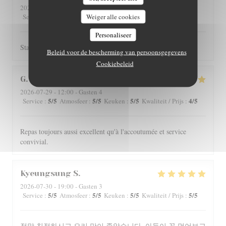
2026-07-31
- 12:00 - Gasten 2
5
/5
Weiger alle cookies
4
/5
4
/5
4
/5
Service
:
Atmosfeer
:
Keuken
:
Kwaliteit / Prijs
:
Personaliseer
Staff is really friendly and food is nicely served.
Beleid voor de bescherming van persoonsgegevens
Cookiebeleid
G
2026-07-29
- 12:00 - Gasten 4
5
/5
5
/5
5
/5
4
/5
Service
:
Atmosfeer
:
Keuken
:
Kwaliteit / Prijs
:
Repas toujours aussi excellent qu'à l'accoutumée et service
convivial.
Kyeungsung
S
2026-07-30
- 19:00 - Gasten 3
5
/5
5
/5
5
/5
5
/5
Service
:
Atmosfeer
:
Keuken
:
Kwaliteit / Prijs
:
정말 친절하시고 요리 맛이 좋았습니다. 아들이 꼭 먹어보고