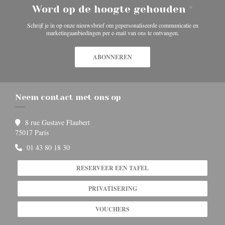
Word op de hoogte gehouden
*
Schrijf je in op onze nieuwsbrief om gepersonaliseerde communicatie en
marketingaanbiedingen per e-mail van ons te ontvangen.
ABONNEREN
Neem contact met ons op
8 rue Gustave Flaubert
((opent in een nieuw venster))
75017 Paris
01 43 80 18 30
RESERVEER EEN TAFEL
PRIVATISERING
VOUCHERS