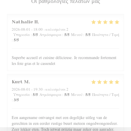
Οι βαθμολογίες πελατών μας
Nathalie
H
2026-08-01
- 18:00 - καλεσμένοι 2
5
/5
5
/5
5
/5
Υπηρεσία
:
Ατμόσφαιρα
:
Μενού
:
Ποιότητα / Τιμή
5
/5
:
Superbe accueil et cuisine délicieuse. Je recommande fortement
les foie gras et le cassoulet
Kurt
M
2026-08-01
- 19:30 - καλεσμένοι 2
5
/5
5
/5
5
/5
Υπηρεσία
:
Ατμόσφαιρα
:
Μενού
:
Ποιότητα / Τιμή
3
/5
:
Een aangename ontvangst met een degelijke uitleg van de
gerechten in een eerder rustige buurt meteen ongedwongensfeer.
Zeer lekker eten. Toch ietwat prijzig maar zeker een aanrader.