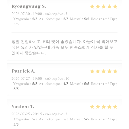
Kyeungsung
S
2026-07-30
- 19:00 - καλεσμένοι 3
5
/5
5
/5
5
/5
Υπηρεσία
:
Ατμόσφαιρα
:
Μενού
:
Ποιότητα / Τιμή
5
/5
:
정말 친절하시고 요리 맛이 좋았습니다. 아들이 꼭 먹어보고
싶은 요리가 있었는데 가족 모두 만족스럽게 식사를 할 수
있어서 좋았습니다.
Patrick
A
2026-07-27
- 19:00 - καλεσμένοι 10
5
/5
4
/5
5
/5
Υπηρεσία
:
Ατμόσφαιρα
:
Μενού
:
Ποιότητα / Τιμή
5
/5
:
Yuchen
T
2026-07-25
- 20:15 - καλεσμένοι 3
5
/5
5
/5
5
/5
Υπηρεσία
:
Ατμόσφαιρα
:
Μενού
:
Ποιότητα / Τιμή
5
/5
: