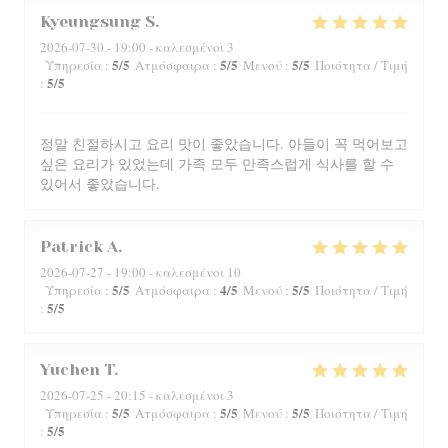
Kyeungsung
S
2026-07-30
- 19:00 - καλεσμένοι 3
5
/5
5
/5
5
/5
Υπηρεσία
:
Ατμόσφαιρα
:
Μενού
:
Ποιότητα / Τιμή
5
/5
:
정말 친절하시고 요리 맛이 좋았습니다. 아들이 꼭 먹어보고
싶은 요리가 있었는데 가족 모두 만족스럽게 식사를 할 수
있어서 좋았습니다.
Patrick
A
2026-07-27
- 19:00 - καλεσμένοι 10
5
/5
4
/5
5
/5
Υπηρεσία
:
Ατμόσφαιρα
:
Μενού
:
Ποιότητα / Τιμή
5
/5
:
Yuchen
T
2026-07-25
- 20:15 - καλεσμένοι 3
5
/5
5
/5
5
/5
Υπηρεσία
:
Ατμόσφαιρα
:
Μενού
:
Ποιότητα / Τιμή
5
/5
: