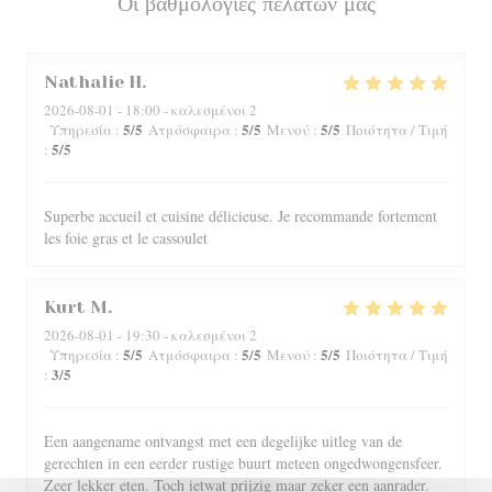
Οι βαθμολογίες πελατών μας
Nathalie
H
2026-08-01
- 18:00 - καλεσμένοι 2
5
/5
5
/5
5
/5
Υπηρεσία
:
Ατμόσφαιρα
:
Μενού
:
Ποιότητα / Τιμή
5
/5
:
Superbe accueil et cuisine délicieuse. Je recommande fortement
les foie gras et le cassoulet
Kurt
M
2026-08-01
- 19:30 - καλεσμένοι 2
5
/5
5
/5
5
/5
Υπηρεσία
:
Ατμόσφαιρα
:
Μενού
:
Ποιότητα / Τιμή
3
/5
:
Een aangename ontvangst met een degelijke uitleg van de
gerechten in een eerder rustige buurt meteen ongedwongensfeer.
Zeer lekker eten. Toch ietwat prijzig maar zeker een aanrader.