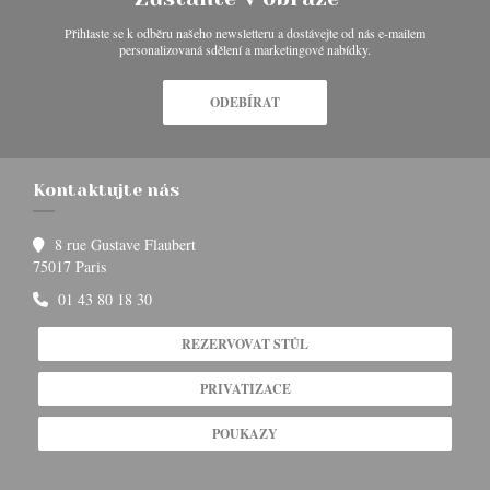
Přihlaste se k odběru našeho newsletteru a dostávejte od nás e-mailem
personalizovaná sdělení a marketingové nabídky.
ODEBÍRAT
Kontaktujte nás
8 rue Gustave Flaubert
((otevře se v novém okně))
75017 Paris
01 43 80 18 30
REZERVOVAT STŮL
PRIVATIZACE
POUKAZY