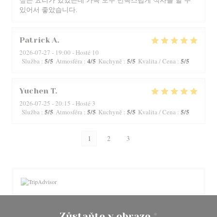
있어서 좋았습니다.
Patrick
A
2026-07-27
- 19:00 - Hosté 10
5
/5
4
/5
5
/5
5
/5
Služba
:
Atmosféra
:
Kuchyně
:
Kvalita / Cena
:
Yuchen
T
2026-07-25
- 20:15 - Hosté 3
5
/5
5
/5
5
/5
5
/5
Služba
:
Atmosféra
:
Kuchyně
:
Kvalita / Cena
:
1
2
3
Zůstaňte v obraze
*