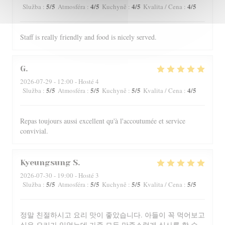
5
/5
4
/5
4
/5
4
/5
Služba
:
Atmosféra
:
Kuchyně
:
Kvalita / Cena
:
Staff is really friendly and food is nicely served.
G
2026-07-29
- 12:00 - Hosté 4
5
/5
5
/5
5
/5
4
/5
Služba
:
Atmosféra
:
Kuchyně
:
Kvalita / Cena
:
Repas toujours aussi excellent qu'à l'accoutumée et service
convivial.
Kyeungsung
S
2026-07-30
- 19:00 - Hosté 3
5
/5
5
/5
5
/5
5
/5
Služba
:
Atmosféra
:
Kuchyně
:
Kvalita / Cena
:
정말 친절하시고 요리 맛이 좋았습니다. 아들이 꼭 먹어보고
싶은 요리가 있었는데 가족 모두 만족스럽게 식사를 할 수