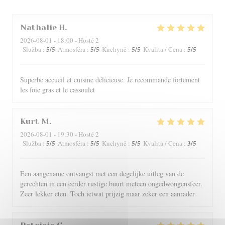
Nathalie
H
2026-08-01
- 18:00 - Hosté 2
5
/5
5
/5
5
/5
5
/5
Služba
:
Atmosféra
:
Kuchyně
:
Kvalita / Cena
:
Superbe accueil et cuisine délicieuse. Je recommande fortement
les foie gras et le cassoulet
Kurt
M
2026-08-01
- 19:30 - Hosté 2
5
/5
5
/5
5
/5
3
/5
Služba
:
Atmosféra
:
Kuchyně
:
Kvalita / Cena
:
Een aangename ontvangst met een degelijke uitleg van de
gerechten in een eerder rustige buurt meteen ongedwongensfeer.
Zeer lekker eten. Toch ietwat prijzig maar zeker een aanrader.