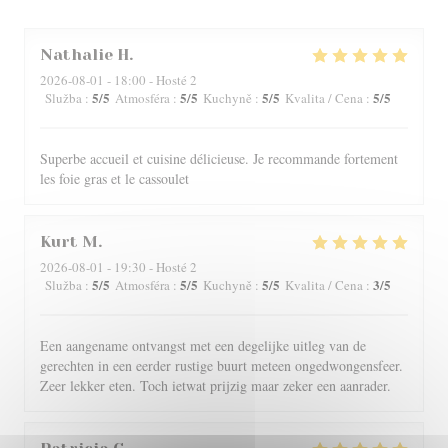
Nathalie
H
2026-08-01
- 18:00 - Hosté 2
5
/5
5
/5
5
/5
5
/5
Služba
:
Atmosféra
:
Kuchyně
:
Kvalita / Cena
:
Superbe accueil et cuisine délicieuse. Je recommande fortement
les foie gras et le cassoulet
Kurt
M
2026-08-01
- 19:30 - Hosté 2
5
/5
5
/5
5
/5
3
/5
Služba
:
Atmosféra
:
Kuchyně
:
Kvalita / Cena
:
Een aangename ontvangst met een degelijke uitleg van de
gerechten in een eerder rustige buurt meteen ongedwongensfeer.
Zeer lekker eten. Toch ietwat prijzig maar zeker een aanrader.