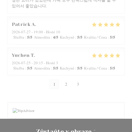
있어서 좋았습니다.
Patrick
A
2026-07-27
- 19:00 - Hosté 10
5
/5
4
/5
5
/5
5
/5
Služba
:
Atmosféra
:
Kuchyně
:
Kvalita / Cena
:
Yuchen
T
2026-07-25
- 20:15 - Hosté 3
5
/5
5
/5
5
/5
5
/5
Služba
:
Atmosféra
:
Kuchyně
:
Kvalita / Cena
:
1
2
3
Zůstaňte v obraze
*