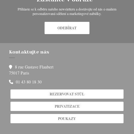
Přihlaste se k odběru našeho newsletteru a dostávejte od nás e-mailem
personalizovaná sdělení a marketingové nabídky.
ODEBÍRAT
Kontaktujte nás
8 rue Gustave Flaubert
((otevře se v novém okně))
75017 Paris
01 43 80 18 30
REZERVOVAT STŮL
PRIVATIZACE
POUKAZY