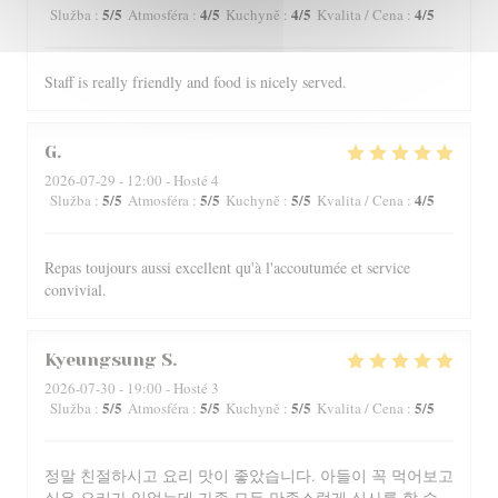
5
/5
4
/5
4
/5
4
/5
Služba
:
Atmosféra
:
Kuchyně
:
Kvalita / Cena
:
Staff is really friendly and food is nicely served.
G
2026-07-29
- 12:00 - Hosté 4
5
/5
5
/5
5
/5
4
/5
Služba
:
Atmosféra
:
Kuchyně
:
Kvalita / Cena
:
Repas toujours aussi excellent qu'à l'accoutumée et service
convivial.
Kyeungsung
S
2026-07-30
- 19:00 - Hosté 3
5
/5
5
/5
5
/5
5
/5
Služba
:
Atmosféra
:
Kuchyně
:
Kvalita / Cena
:
정말 친절하시고 요리 맛이 좋았습니다. 아들이 꼭 먹어보고
싶은 요리가 있었는데 가족 모두 만족스럽게 식사를 할 수