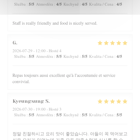
5
/5
4
/5
4
/5
4
/5
Služba
:
Atmosféra
:
Kuchyně
:
Kvalita / Cena
:
Staff is really friendly and food is nicely served.
G
2026-07-29
- 12:00 - Hosté 4
5
/5
5
/5
5
/5
4
/5
Služba
:
Atmosféra
:
Kuchyně
:
Kvalita / Cena
:
Repas toujours aussi excellent qu'à l'accoutumée et service
convivial.
Kyeungsung
S
2026-07-30
- 19:00 - Hosté 3
5
/5
5
/5
5
/5
5
/5
Služba
:
Atmosféra
:
Kuchyně
:
Kvalita / Cena
:
정말 친절하시고 요리 맛이 좋았습니다. 아들이 꼭 먹어보고
싶은 요리가 있었는데 가족 모두 만족스럽게 식사를 할 수