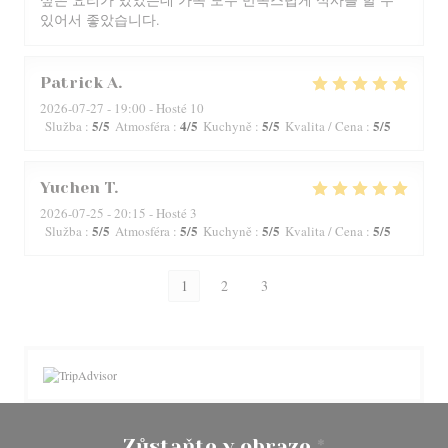
있어서 좋았습니다.
Patrick
A
2026-07-27
- 19:00 - Hosté 10
5
/5
4
/5
5
/5
5
/5
Služba
:
Atmosféra
:
Kuchyně
:
Kvalita / Cena
:
Yuchen
T
2026-07-25
- 20:15 - Hosté 3
5
/5
5
/5
5
/5
5
/5
Služba
:
Atmosféra
:
Kuchyně
:
Kvalita / Cena
:
1
2
3
Zůstaňte v obraze
*