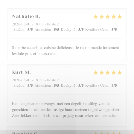
Nathalie
H
2026-08-01
- 18:00 - Hosté 2
5
/5
5
/5
5
/5
5
/5
Služba
:
Atmosféra
:
Kuchyně
:
Kvalita / Cena
:
Superbe accueil et cuisine délicieuse. Je recommande fortement
les foie gras et le cassoulet
Kurt
M
2026-08-01
- 19:30 - Hosté 2
5
/5
5
/5
5
/5
3
/5
Služba
:
Atmosféra
:
Kuchyně
:
Kvalita / Cena
:
Een aangename ontvangst met een degelijke uitleg van de
gerechten in een eerder rustige buurt meteen ongedwongensfeer.
Zeer lekker eten. Toch ietwat prijzig maar zeker een aanrader.