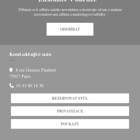
Přihlaste se k odběru našeho newsletteru a dostávejte od nás e-mailem
personalizovaná sdělení a marketingové nabídky.
ODEBÍRAT
Kontaktujte nás
8 rue Gustave Flaubert
((otevře se v novém okně))
75017 Paris
01 43 80 18 30
REZERVOVAT STŮL
PRIVATIZACE
POUKAZY